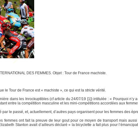
NTERNATIONAL DES FEMMES. Objet : Tour de France machiste.
e le Tour de France est « machiste », ce qui est la stricte vérité.
ère dans les Inrockuptibles (cf article du 24/07/19 [1]) intitulée : « Pourquoi n’y a
stant entre la compétition masculine et les mini-compétitions accordées aux femme
té par le passé, et, actuellement, d’autres pays organisent pour les femmes des é
, les femmes ont fait la preuve de leur gout pour ce moyen de transport mais aussi
izabeth Stanton avait d’ailleurs déclaré « la bicyclette a fait plus pour l’émanc