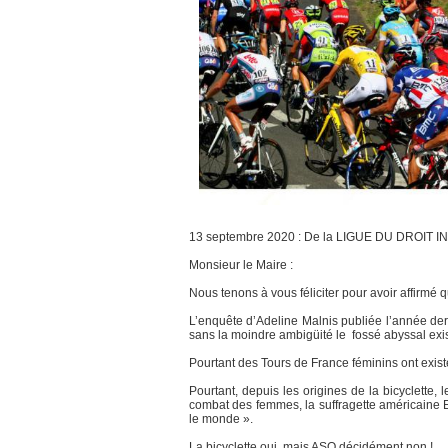
13 septembre 2020 : De la LIGUE DU DROIT I
Monsieur le Maire :
Nous tenons à vous féliciter pour avoir affirmé qu
L’enquête d’Adeline Malnis publiée l’année derni
sans la moindre ambigüité le fossé abyssal exi
Pourtant des Tours de France féminins ont exis
Pourtant, depuis les origines de la bicyclette
combat des femmes, la suffragette américaine El
le monde ».
La bicyclette oui, mais ASO décidément non !