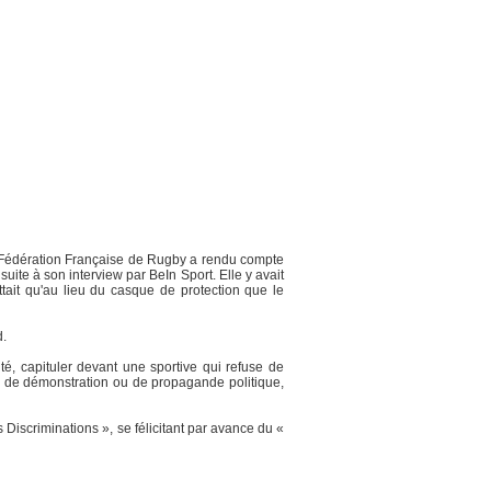
a Fédération Française de Rugby a rendu compte
uite à son interview par BeIn Sport. Elle y avait
ttait qu'au lieu du casque de protection que le
d.
té, capituler devant une sportive qui refuse de
rte de démonstration ou de propagande politique,
iscriminations », se félicitant par avance du «