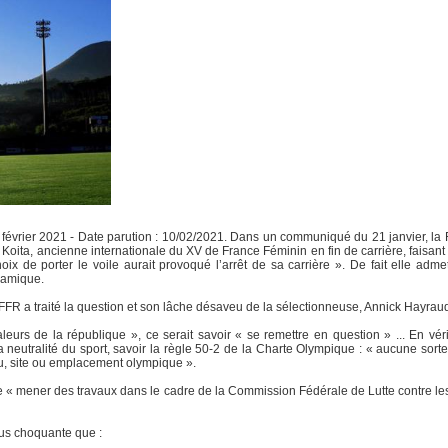
février 2021 - Date parution : 10/02/2021. Dans un communiqué du 21 janvier, l
Koita, ancienne internationale du XV de France Féminin en fin de carrière, faisant s
ix de porter le voile aurait provoqué l’arrêt de sa carrière ». De fait elle adme
slamique.
a FFR a traité la question et son lâche désaveu de la sélectionneuse, Annick Hayrau
eurs de la république », ce serait savoir « se remettre en question » ... En véri
la neutralité du sport, savoir la règle 50-2 de la Charte Olympique : « aucune so
ieu, site ou emplacement olympique ».
 « mener des travaux dans le cadre de la Commission Fédérale de Lutte contre les D
lus choquante que :