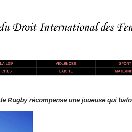
LA LDIF
VIOLENCES
SPORT
CITES
LAICITE
MATERNI
de Rugby récompense une joueuse qui bafoue