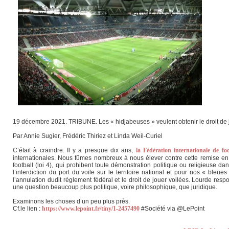
19 décembre 2021. TRIBUNE. Les « hidjabeuses » veulent obtenir le droit de jou
Par Annie Sugier, Frédéric Thiriez et Linda Weil-Curiel
C’était à craindre. Il y a presque dix ans,
la Fédération internationale de foo
internationales. Nous fûmes nombreux à nous élever contre cette remise en 
football (loi 4), qui prohibent toute démonstration politique ou religieuse d
l’interdiction du port du voile sur le territoire national et pour nos « ble
l’annulation dudit règlement fédéral et le droit de jouer voilées. Lourde res
une question beaucoup plus politique, voire philosophique, que juridique.
Examinons les choses d’un peu plus près.
Cf.le lien :
https://www.lepoint.fr/tiny/1-2457490
#Société via @LePoint