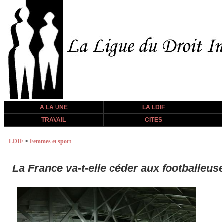
A LA UNE
LA LDIF
TRAVAIL
CITES
LDIF
>
Femmes et sport
La France va-t-elle céder aux footballeus