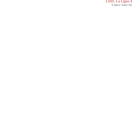
LDIF, La Ligue d
6 place Saint G