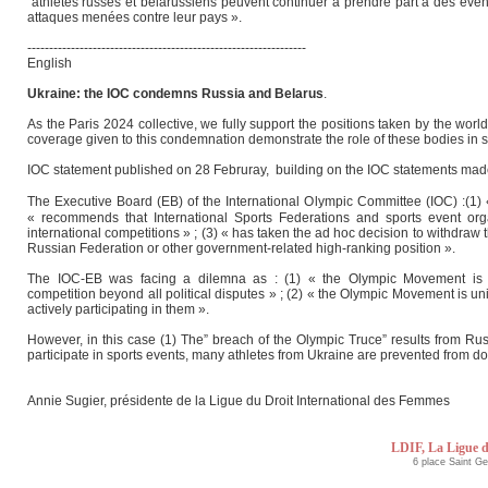
athlètes russes et bélarussiens peuvent continuer à prendre part à des événe
attaques menées contre leur pays ».
----------------------------------------------------------------
English
Ukraine: the IOC condemns Russia and Belarus
.
As the Paris 2024 collective, we fully support the positions taken by the wor
coverage given to this condemnation demonstrate the role of these bodies in soc
IOC statement published on 28 Februray, building on the IOC statements ma
The Executive Board (EB) of the International Olympic Committee (IOC) :(1) 
« recommends that International Sports Federations and sports event organ
international competitions » ; (3) « has taken the ad hoc decision to withdraw
Russian Federation or other government-related high-ranking position ».
The IOC-EB was facing a dilemna as : (1) « the Olympic Movement is uni
competition beyond all political disputes » ; (2) « the Olympic Movement is unit
actively participating in them ».
However, in this case (1) The” breach of the Olympic Truce” results from Rus
participate in sports events, many athletes from Ukraine are prevented from doi
Annie Sugier, présidente de la Ligue du Droit International des Femmes
LDIF, La Ligue d
6 place Saint G