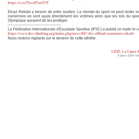
https://t.co/Tkvs0Ym5VP
Elnaz Rekabi a besoin de votre soutien. Le monde du sport ne peut rester indi
iraniennes en sont aussi directement les victimes alors que les lois du sp
Olympique auraient dû les protéger.
-------------------------------------------
La Fédération Internationale d'Escalade Sportive (IFSC) a publié ce matin le
https://www.ifsc-climbing.org/index.php/news/847-ifsc-official-statement-rekabi
Nous restons vigilants sur le devenir de cette athlète.
LDIF, La Ligue d
6 place Saint G