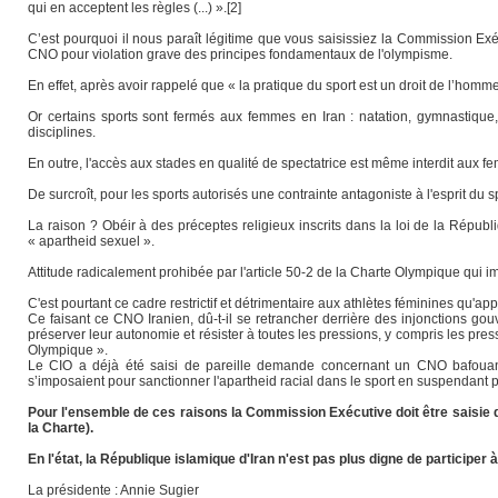
qui en acceptent les règles (...) ».[2]
C’est pourquoi il nous paraît légitime que vous saisissiez la Commission Exé
CNO pour violation grave des principes fondamentaux de l'olympisme.
En effet, après avoir rappelé que « la pratique du sport est un droit de l’homm
Or certains sports sont fermés aux femmes en Iran : natation, gymnastique, 
disciplines.
En outre, l'accès aux stades en qualité de spectatrice est même interdit aux f
De surcroît, pour les sports autorisés une contrainte antagoniste à l'esprit du s
La raison ? Obéir à des préceptes religieux inscrits dans la loi de la Républ
« apartheid sexuel ».
Attitude radicalement prohibée par l'article 50-2 de la Charte Olympique qui imp
C'est pourtant ce cadre restrictif et détrimentaire aux athlètes féminines qu'
Ce faisant ce CNO Iranien, dû-t-il se retrancher derrière des injonctions gou
préserver leur autonomie et résister à toutes les pressions, y compris les pr
Olympique ».
Le CIO a déjà été saisi de pareille demande concernant un CNO bafouant m
s’imposaient pour sanctionner l'apartheid racial dans le sport en suspendant pu
Pour l'ensemble de ces raisons la Commission Exécutive doit être saisie d
la Charte).
En l'état, la République islamique d'Iran n'est pas plus digne de participer à
La présidente : Annie Sugier