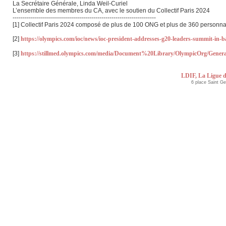
La Secrétaire Générale, Linda Weil-Curiel
L’ensemble des membres du CA, avec le soutien du Collectif Paris 2024
-----------------------------------------------------------------------
[1] Collectif Paris 2024 composé de plus de 100 ONG et plus de 360 personnalit
[2]
https://olympics.com/ioc/news/ioc-president-addresses-g20-leaders-summit-in-ba
[3]
https://stillmed.olympics.com/media/Document%20Library/OlympicOrg/Gener
LDIF, La Ligue d
6 place Saint G