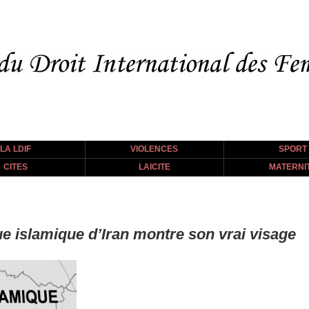
LA LDIF
VIOLENCES
SPORT
CITES
LAICITE
MATERNI
ue islamique d’Iran montre son vrai visage