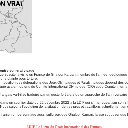
ontre son vrai visage
 que suscite la visite en France de Ghafoor Kargari, membre de l'armée idéologique
ne plainte pour torture.
omposition des délégations des Jeux Olympiques et Paralympiques dépend des comi
me avaient obtenu du Comité International Olympique (CIO) et du Comité Internat
rançais va-t-il se traduire par un geste fort alors qu’on approche de l’anniversair
 dans un courrier daté du 22 décembre 2022 à la LDIF qui s’interrogeait sur son sil
us suivons l’évolution de la situation de très près et travaillons actuellement en 
r iranien un personnage aussi sulfureux que Ghafoor Kargari, laisse supposer que l
LDIF, La Ligue du Droit International des Femmes