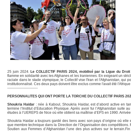
25 juin 2024.
Le COLLECTIF PARIS 2024, mobilisé par la Ligue du Droit
flamme en solidarité avec les Afghanes et les Iraniennes. En exigeant un strict
raciale dans le stade olympique, le Collectif vise l'Iran et l'Afghanistan, q
institutionnalisé. Ces deux pays doivent être exclus comme l'avait été l'Afriqu
--------------------------
PERSONNALITES QUI ONT PORTE LA TORCHE DU COLLECTIF PARIS 202
Shoukria Haidar
: née à Kaboul, Shoukria Haidar, est d’abord active en tan
termine l’Institut d’Education Physique. Après avoir fui l’Afghanistan suite 
études à l’UEREPS de Nice où elle obtient sa maîtrise d’EPS en 1990. Arrivée
Shoukria Haidar a toujours gardé des liens avec son pays d’origine où elle 
que membre technique dans la Direction de l’Organisation des compétitions. R
Soutien aux Femmes d’Afghanistan l’une des plus actives sur le terrain.Fin