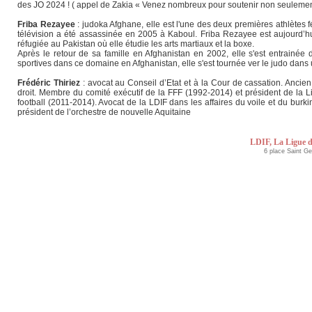
des JO 2024 ! ( appel de Zakia « Venez nombreux pour soutenir non seulement 
Friba Rezayee
: judoka Afghane, elle est l'une des deux premières athlètes
télévision a été assassinée en 2005 à Kaboul. Friba Rezayee est aujourd’hu
réfugiée au Pakistan où elle étudie les arts martiaux et la boxe.
Après le retour de sa famille en Afghanistan en 2002, elle s'est entrainé
sportives dans ce domaine en Afghanistan, elle s'est tournée ver le judo dan
Frédéric Thiriez
: avocat au Conseil d’Etat et à la Cour de cassation. Ancien
droit. Membre du comité exécutif de la FFF (1992-2014) et président de la L
football (2011-2014). Avocat de la LDIF dans les affaires du voile et du burk
président de l’orchestre de nouvelle Aquitaine
LDIF, La Ligue d
6 place Saint G