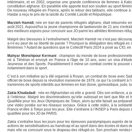
intérimaire, et en 2002, organise une grande conférence de femmes à Kaboul,
constitution afghane. En parallèle elle apporte tout son soutien au sport féminin
De nouveau réfugiée en France, après le retour des talibans, elle continue
Haidar a reçu le prix de la laïcité du Comité Laïcité et République.
Marzieh Hamidi
, née en Iran de parents réfugiés afghans, était retournée en
août 2021. Aujourd'hui la jeune championne de taekwondo de 21 ans s'entraîne à
des meilleurs espoirs pour concourir aux JO parmi les athlètes féminines réfu
Malgré des blessures à l’entraînement, Marzieh Hamidi ne s’est pas découragée
a-t-il eu peur de sa liberté de parole ? Pourquoi la délégation des réfugié.es
féminines ? Autant de questions que le Collectif Paris 2024 a posé au CIO, en
Mahyar Monshipour Kermani
: champion du monde de boxe professionnelle,
né à Téhéran et envoyé en France a l'âge de 10 ans, avec un visa d'études,
Jeunesse et des Sports. Parallèlement il mène un combat contre le pouvoir 
notamment dans le sport.
C’est à son initiative qu’a été organisé à Royan, un combat de boxe avec Sa
officiel de boxe depuis la révolution iranienne de 1979, ce qui l’a contraint
iraniennes de sports interdits aux femmes en Iran (boxe, gymnastique, judo, lut
Zakia Khudadadi
: née en Afghanistan où elle a grandi. Dès son enfance, a pr
à l’intérieur. Malgré les discriminations qu’elle subissait en tant que fille
Qualifiée pour les Jeux Olympiques de Tokyo, alors qu’elle faisait aa prépara
une vidéo postée sur les réseaux sociaux. Grâce à cette vidéo, à la solidari
France et être à Tokyo pour les jeux. Elle s’entraine à l’INSEP à Paris depui
qualifiée pour les JO de PARIS.
Zakia s’entraîne tous les jours pour les épreuves paralympiques auprès de la 
actions de sensibilisations au handicap et au sport dans des écoles et dans de
mais elle va concourir sous le drapeau des réfugié.es. Son prochain rendez