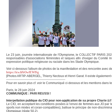
Le 23 juin, journée internationale de l'Olympisme, le COLLECTIF PARIS 2024 
responsables d'associations féministes et laïques afin d'exiger du Comité I
expression politique religieuse ou raciale dans les Stade Olympique.
Voir ci-dessous l'album de photos de la manifestation et des rencontre avec des
https://icw.li/bOwfEWlSg
[Photos ARTIP-ABERGEL, Thierry Nectoux et Henri Garat. Il existe également u
-----------------------------------------------------------
Pour en savoir plus cf. voir le Communiqué ci-dessous et les mentions dans les
Paris, le 28 juin 2024
COMMUNIQUE : PARI REUSSI !
Interpellation publique du CIO pour non-application de sa propre Charte (cf
Le CIO, en acceptant les conditions posées à l’envoi de femmes aux JO par les
sports non mixtes et coran-compatibles), bafoue le principe de non-discriminatio
Olympique (règle 50.2).