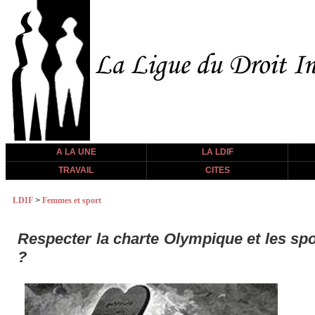
A LA UNE
LA LDIF
TRAVAIL
CITES
LDIF
>
Femmes et sport
Respecter la charte Olympique et les spo
?