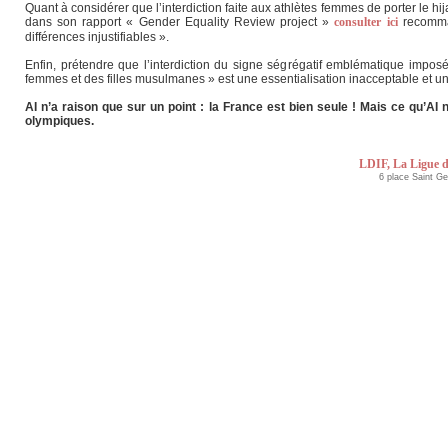
Quant à considérer que l’interdiction faite aux athlètes femmes de porter le hijab 
dans son rapport « Gender Equality Review project »
consulter ici
recomman
différences injustifiables ».
Enfin, prétendre que l’interdiction du signe ségrégatif emblématique imposé 
femmes et des filles musulmanes » est une essentialisation inacceptable et une i
AI n’a raison que sur un point : la France est bien seule ! Mais ce qu’AI
olympiques.
LDIF, La Ligue d
6 place Saint G