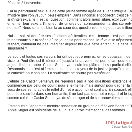
20 ou le 21 novembre.
Car la particularité sexuelle de cette jeune femme âgée de 18 ans intrigue. D
mystère que l'on veut un peu s'emparer. Dans l'inconscient collectif, c'est de no
si d'intersexualité il est ici question, comment alors nous situer, explique
enfermer leur sexe à l'intérieur de critères qui correspondent à des stéréo
normes". Nous sommes bien là au cœur des questions ontologiques au milieu de
Nul ne sait si derrière ses réactions désinvoltes, cette femme n'est pas 
retentissante sur la scène où se jouent la performance, le rêve et le dépassem
respect, comment ne pas imaginer aujourd'hui que cette enfant, puis cette jeu
singularité ?
Le sport et toutes ses valeurs lui ont peut-être permis, en se dépassant, de
victoire. Peut-être est-il même allé jusqu'à la sauver en lui permettant peut-
aujourd'hui rattrapée. Caster Semenya essuie les plâtres de sa particularité 
Désormais elle n'est ni femme ni homme aux yeux de la justice jusqu'à ce que
la curiosité pour son cas. La souffrance ne pourra pas s'atténuer.
L'étude de Caster Semenya ne répondra pas à nos questions existentielles. 
commencer par celui de courir, pour elle-même, mais surtout pour gagner la 
yeux de ses semblables le reflet d'un être accompli et confiant. En courant, e
peut-être sauvée dans son humanité, il ne faut pas que notre regard et le jug
comme celui de Caster Semenya, de s'interroger et de se renouveler sur la qu
Emmanuelle Jappert est membre fondatrice du groupe de réflexion Sport et Ci
Annie Sugier est présidente de la Ligue du droit international des femmes
LDIF, La Ligue d
6 place Saint G