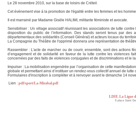
Le 28 novembre 2010, sur la base de loisirs de Créteil.
Cet évènement vise à la promotion de l'égalité entre les femmes et les hommes 
Il est marrainé par Madame Gisèle HALIMI, militante féministe et avocate.
Sensibiliser : Un village associatif réunissant les associations de lutte cont
disposition du public de l’information. Des stands seront tenus par des 
départementaux des solidarités (Conseil Général) et acteurs locaux du territoi
La Compagnie du Théâtre de l'opprimé donnera une représentation de théâtre 
Rassembler : L’acte de marcher ou de courir, ensemble, sont des actions fé
d’engagement et de solidarité en faveur de la lutte contre les violences fait
concernées par des faits de violences conjugales et de discriminations et le la
Impulser : La mobilisation engendrée par l’organisation de cette manifestatio
globale et permettant ainsi d’instituer un rendez-vous collectif annuel de lutte
Formulaires d'inscription à compléter et à renvoyer avant le dimanche 14 nov
Lien :
pdf/sport/La-Mirabal.pdf
LDIF, La Ligue d
6 place Saint G