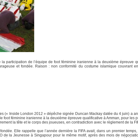
 la participation de l’équipe de foot féminine iranienne à la deuxième épreuve 
rageuse et fondée. Raison : non conformité du costume islamique couvrant ent
dres (« Inside London 2012 » dépêche signée Duncan Mackay datée du 4 juin) a ann
e de foot féminine iranienne à la deuxième épreuve qualificative à Amman, pour les 
ement la tête et le corps des joueuses, en contradiction avec le règlement de la FI
 fondée. Elle rappelle que l’année dernière la FIFA avait, dans un premier temps, 
JO de la Jeunesse à Singapour pour le même motif, après des mois de négociation