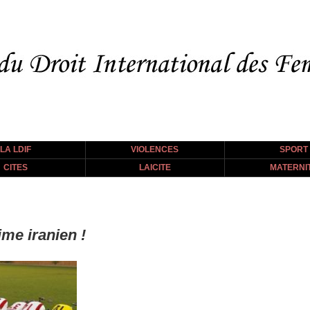
LA LDIF
VIOLENCES
SPORT
CITES
LAICITE
MATERNI
me iranien !