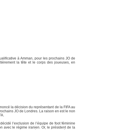
qualificative à Amman, pour les prochains JO de
ièrement la tête et le corps des joueuses, en
oncé la décision du représentant de la FIFA au
prochains JO de Londres. La raison en est le non
FA.
décidé l’exclusion de l’équipe de foot féminine
 avec le régime iranien. Or, le président de la