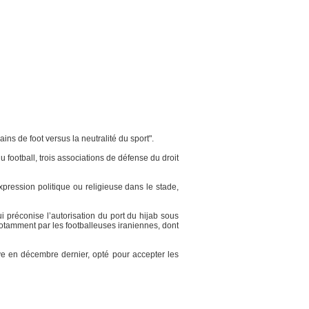
ns de foot versus la neutralité du sport".
u football, trois associations de défense du droit
xpression politique ou religieuse dans le stade,
i préconise l’autorisation du port du hijab sous
 notamment par les footballeuses iraniennes, dont
ive en décembre dernier, opté pour accepter les