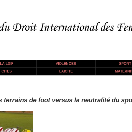
LA LDIF
VIOLENCES
SPORT
CITES
LAICITE
MATERNI
 terrains de foot versus la neutralité du spo