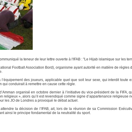
uniqué la teneur de leur lettre ouverte à l'IFAB : "Le Hijab islamique sur les terrai
national Football Association Bord), organisme ayant autorité en matière de règles d
e.
à l’équipement des joueurs, applicable quel que soit leur sexe, qui interdit toute e
n qui conduirait à remettre en cause cette règle.
Amman organisé en octobre dernier à l’initiative du vice-président de la FIFA, qu
et non religieux », alors qu’il est revendiqué comme signe d’appartenance religieuse
pour les JO de Londres a provoqué le débat actuel.
attendre la décision de l’IFAB, ait, lors de la réunion de sa Commission Exécut
ainsi le principe fondamental de la neutralité du sport.