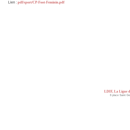
Lien :
pdf/sport/CP-Foot-Feminin.pdf
LDIF, La Ligue d
6 place Saint G