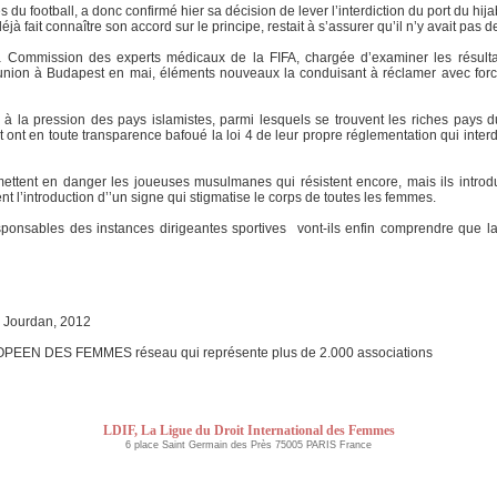
 du football, a donc confirmé hier sa décision de lever l’interdiction du port du hija
déjà fait connaître son accord sur le principe, restait à s’assurer qu’il n’y avait pas
a Commission des experts médicaux de la FIFA, chargée d’examiner les résultats
 réunion à Budapest en mai, éléments nouveaux la conduisant à réclamer avec force
ant à la pression des pays islamistes, parmi lesquels se trouvent les riches pays 
t ont en toute transparence bafoué la loi 4 de leur propre réglementation qui interdi
mettent en danger les joueuses musulmanes qui résistent encore, mais ils introdu
ent l’introduction d’’un signe qui stigmatise le corps de toutes les femmes.
esponsables des instances dirigeantes sportives vont-ils enfin comprendre que l
s Jourdan, 2012
ROPEEN DES FEMMES réseau qui représente plus de 2.000 associations
LDIF, La Ligue du Droit International des Femmes
6 place Saint Germain des Près 75005 PARIS France