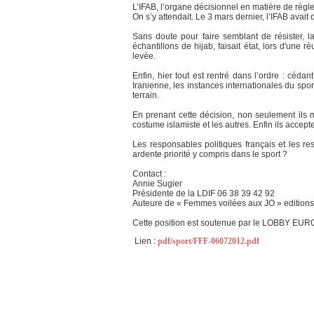
L’IFAB, l’organe décisionnel en matière de règles
On s’y attendait. Le 3 mars dernier, l’IFAB avait 
Sans doute pour faire semblant de résister, l
échantillons de hijab, faisait état, lors d'une
levée.
Enfin, hier tout est rentré dans l’ordre : céd
Iranienne, les instances internationales du spor
terrain.
En prenant cette décision, non seulement ils 
costume islamiste et les autres. Enfin ils accept
Les responsables politiques français et les r
ardente priorité y compris dans le sport ?
Contact :
Annie Sugier
Présidente de la LDIF 06 38 39 42 92
Auteure de « Femmes voilées aux JO » edition
Cette position est soutenue par le LOBBY EU
Lien :
pdf/sport/FFF-06072012.pdf