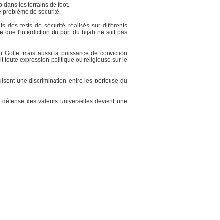
b dans les terrains de foot.
 de problème de sécurité.
 des tests de sécurité réalisés sur différents
 que l'interdiction du port du hijab ne soit pas
du Golfe, mais aussi la puissance de conviction
t toute expression politique ou religieuse sur le
isent une discrimination entre les porteuse du
a défense des valeurs universelles devient une