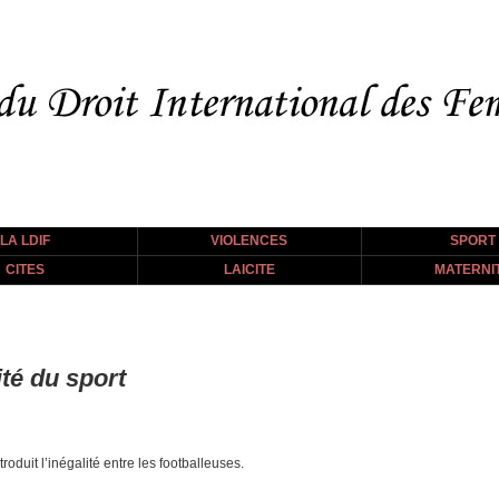
LA LDIF
VIOLENCES
SPORT
CITES
LAICITE
MATERNI
ité du sport
troduit l’inégalité entre les footballeuses.