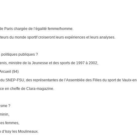
 de Paris chargée de l’égalité femme/homme.
teurs du monde sportif croiseront leurs expériences et leurs analyses.
 politiques publiques ?
nis, ministre de la Jeunesse et des sports de 1997 à 2002,
Arcueil (94)
e du SNEP-FSU, des représentantes de l’Assemblée des Filles du sport de Vaulx-en-
ce en cheffe de Clara-magazine.
xisme ?
minin,
 des femmes,
n d’Issy les Moulineaux.