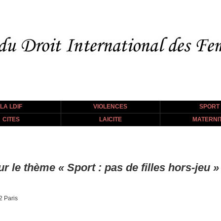
LA LDIF
VIOLENCES
SPORT
CITES
LAICITE
MATERNI
 le thème « Sport : pas de filles hors-jeu »
2 Paris