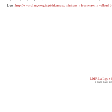
Lien :
http://www.change.org/fr/pétitions/aux-ministres-v-fourneyron-n-vallaud-b
LDIF, La Ligue d
6 place Saint G