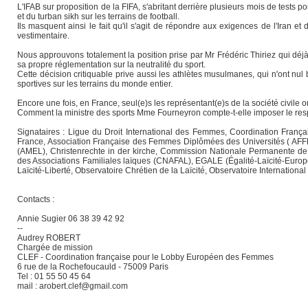
L'IFAB sur proposition de la FIFA, s'abritant derrière plusieurs mois de tests po
et du turban sikh sur les terrains de football.
Ils masquent ainsi le fait qu'il s'agit de répondre aux exigences de l'Ira
vestimentaire.
Nous approuvons totalement la position prise par Mr Frédéric Thiriez qui déjà 
sa propre réglementation sur la neutralité du sport.
Cette décision critiquable prive aussi les athlètes musulmanes, qui n'ont nul b
sportives sur les terrains du monde entier.
Encore une fois, en France, seul(e)s les représentant(e)s de la société civile o
Comment la ministre des sports Mme Fourneyron compte-t-elle imposer le respec
Signataires : Ligue du Droit International des Femmes, Coordination Fran
France, Association Française des Femmes Diplômées des Universités ( AFFDU), 
(AMEL), Christenrechte in der kirche, Commission Nationale Permanente de 
des Associations Familiales laïques (CNAFAL), EGALE (Égalité-Laïcité-Europe
Laïcité-Liberté, Observatoire Chrétien de la Laïcité, Observatoire Internatio
Contacts :
Annie Sugier 06 38 39 42 92
--
Audrey ROBERT
Chargée de mission
CLEF - Coordination française pour le Lobby Européen des Femmes
6 rue de la Rochefoucauld - 75009 Paris
Tel : 01 55 50 45 64
mail : arobert.clef@gmail.com