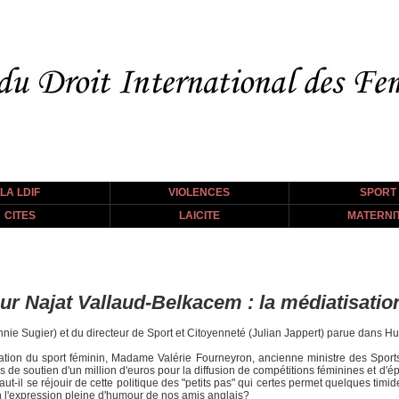
LA LDIF
VIOLENCES
SPORT
CITES
LAICITE
MATERNI
our Najat Vallaud-Belkacem : la médiatisatio
nnie Sugier) et du directeur de Sport et Citoyenneté (Julian Jappert) parue dans Huf
ation du sport féminin, Madame Valérie Fourneyron, ancienne ministre des Sports
ds de soutien d'un million d'euros pour la diffusion de compétitions féminines et d
ut-il se réjouir de cette politique des "petits pas" qui certes permet quelques ti
n l'expression pleine d'humour de nos amis anglais?