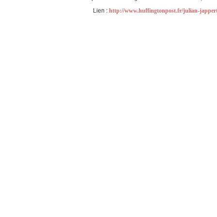
Lien :
http://www.huffingtonpost.fr/julian-jappe