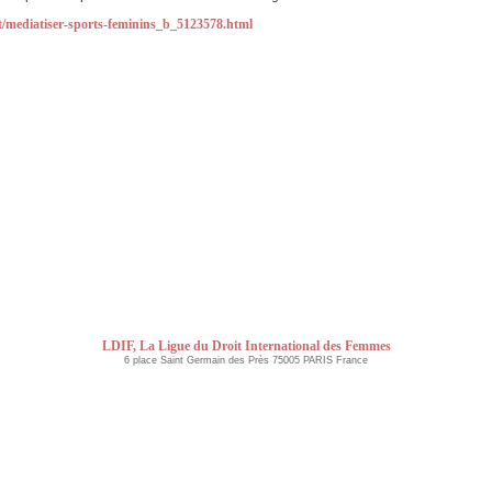
rt/mediatiser-sports-feminins_b_5123578.html
LDIF, La Ligue du Droit International des Femmes
6 place Saint Germain des Près 75005 PARIS France