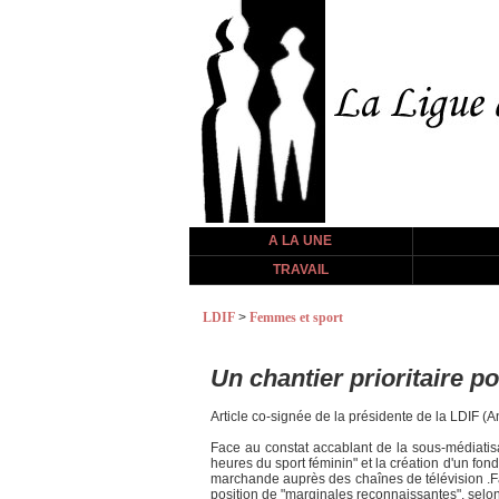
A LA UNE
TRAVAIL
LDIF
>
Femmes et sport
Un chantier prioritaire p
Article co-signée de la présidente de la LDIF (A
Face au constat accablant de la sous-médiatis
heures du sport féminin" et la création d'un fon
marchande auprès des chaînes de télévision .Fa
position de "marginales reconnaissantes", selo