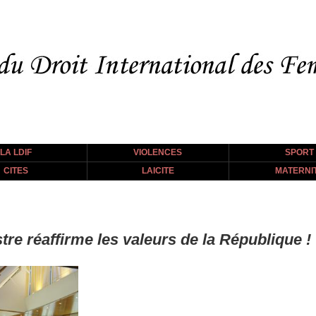
LA LDIF
VIOLENCES
SPORT
CITES
LAICITE
MATERNI
re réaffirme les valeurs de la République !