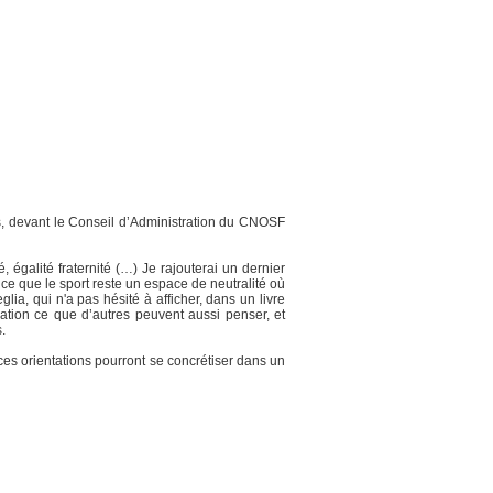
rts, devant le Conseil d’Administration du CNOSF
, égalité fraternité (…) Je rajouterai un dernier
à ce que le sport reste un espace de neutralité où
lia, qui n'a pas hésité à afficher, dans un livre
ration ce que d’autres peuvent aussi penser, et
.
i ces orientations pourront se concrétiser dans un