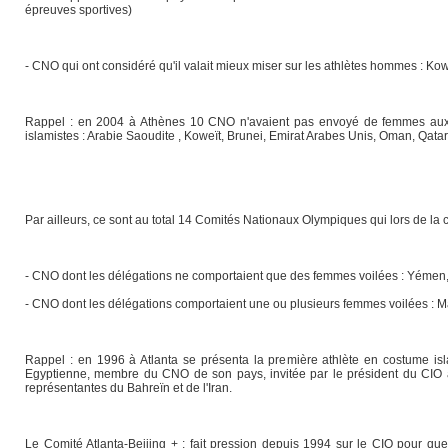
épreuves sportives)
- CNO qui ont considéré qu'il valait mieux miser sur les athlètes hommes : Koweï
Rappel : en 2004 à Athènes 10 CNO n'avaient pas envoyé de femmes aux 
islamistes : Arabie Saoudite , Koweït, Brunei, Emirat Arabes Unis, Oman, Qata
Par ailleurs, ce sont au total 14 Comités Nationaux Olympiques qui lors de l
- CNO dont les délégations ne comportaient que des femmes voilées : Yémen, 
- CNO dont les délégations comportaient une ou plusieurs femmes voilées : Mal
Rappel : en 1996 à Atlanta se présenta la première athlète en costume isl
Egyptienne, membre du CNO de son pays, invitée par le président du CIO à l
représentantes du Bahreïn et de l'Iran.
Le Comité Atlanta-Beijing + ; fait pression depuis 1994 sur le CIO pour qu