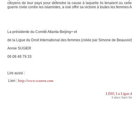
citoyens de leur pays pour défendre la cause à laquelle ils tenaient ou cell
guerre civile contre les islamistes, a osé offrir sa victoire à toutes les femm
La présidente du Comité Atlanta-Beijing+ et
de la Ligue du Droit International des femmes (créée par Simone de Beauvoir
Annie SUGIER
06 08 48 79 33
Lire aussi :
Lien :
http://www.wunrn.com
LDIF, La Ligue d
6 place Saint G