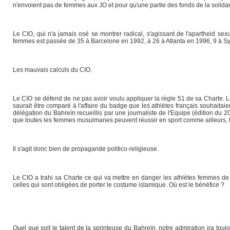
n'envoient pas de femmes aux JO et pour qu'une partie des fonds de la solidar
Le CIO, qui n'a jamais osé se montrer radical, s'agissant de l'apartheid sexu
femmes est passée de 35 à Barcelone en 1992, à 26 à Atlanta en 1996, 9 à S
Les mauvais calculs du CIO.
Le CIO se défend de ne pas avoir voulu appliquer la règle 51 de sa Charte. L
saurait être comparé à l'affaire du badge que les athlètes français souhaitaient 
délégation du Bahreïn recueillis par une journaliste de l'Equipe (édition du
que toutes les femmes musulmanes peuvent réussir en sport comme ailleurs, tout
Il s'agit donc bien de propagande politico-religieuse.
Le CIO a trahi sa Charte ce qui va mettre en danger les athlètes femmes de
celles qui sont obligées de porter le costume islamique. Où est le bénéfice ?
Quel que soit le talent de la sprinteuse du Bahreïn, notre admiration ira toujo