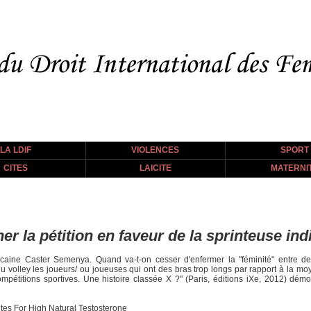
LA LDIF
VIOLENCES
SPORT
CITES
LAICITE
MATERNI
ner la pétition en faveur de la sprinteuse i
caine Caster Semenya. Quand va-t-on cesser d'enfermer la "féminité" entre des 
u volley les joueurs/ ou joueuses qui ont des bras trop longs par rapport à la moy
pétitions sportives. Une histoire classée X ?" (Paris, éditions iXe, 2012) démon
tes For High Natural Testosterone