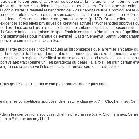
erroge dans le troisième chapitre sur ce que serait la « vraie femme », en mont
te vu que le sexe est déterminé par plusieurs facteurs. En l’absence de critères
s, les contours de la féminité restent donc ceux des canons culturels provoquant le 
e du contrôle de sexe a été remis en cause, et il a fini par être annulé en 2005. 
tes dénoncées comme étant « de genre suspect » (p. 137). Or ces critères esthéti
exigences et les effets physiques de certaines activités favorisent des sportives qu
e sport est donc aussi l’histoire de l’exclusion de certaines femmes intersexuées do
a Guerre froide est terminée, le sport féminin continue à être un enjeu géopoliti
 sont stigmatisées pour manque de féminité (Caster Semenya, Santhi Soundarajan, e
 pouvoir » comme l’a écrit Joan Scott.
u plus large public des problématiques aussi complexes que la remise en cause d
mple heuristique de l’histoire tourmentée de la médecine du sexe, il démontre à q
tre en place un régime de vérification du sexe dans le sport révèle ainsi « cette tensi
e sportive apparaît comme un lieu paradoxal du genre : à la fois lieu d’un certain e
ité, lieu où se préserve l’idée que ces différences seraient irréductibles.
n tous genres..., p. 19, dont le compte rendu est donné plus haut.
 dans les compétitions sportives. Une histoire classée X ? », Clio. Femmes, Genre,
dans les compétitions sportives. Une histoire classée X ? », Clio. Femmes, Genre, H
 : http://clio.revues.org/11114