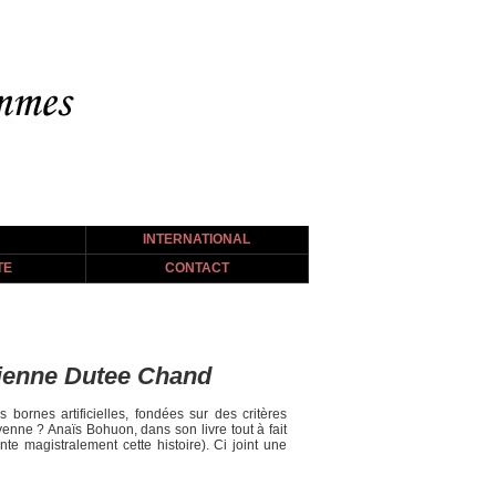
INTERNATIONAL
TE
CONTACT
ndienne Dutee Chand
bornes artificielles, fondées sur des critères
enne ? Anaïs Bohuon, dans son livre tout à fait
te magistralement cette histoire). Ci joint une