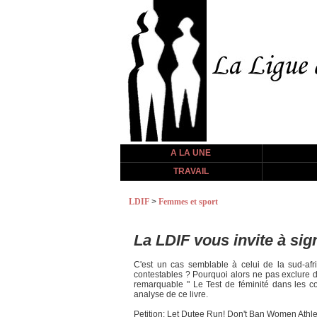
A LA UNE
TRAVAIL
LDIF
>
Femmes et sport
La LDIF vous invite à sig
C'est un cas semblable à celui de la sud-afri
contestables ? Pourquoi alors ne pas exclure d
remarquable " Le Test de féminité dans les com
analyse de ce livre.
Petition: Let Dutee Run! Don't Ban Women Athle