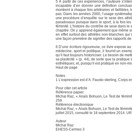
5 À partir de ces expériences, l’auteure s’int
incapable d’en donner une définition concluan
montrent à chaque fois arbitraires et faillible
pas. Dans les années 2000, l’usage systématiqu
une procédure d’enquête sur le sexe des athlè
paradoxaux puisque dans le sport, à la fois les 
féminité. L’histoire du contrôle de sexe dans l
chapitre. On y apprend également que même si l
en effet surtout des athlètes non-blanches qui
une façon première de signifier des rapports de
6 D’une écriture rigoureuse, ce livre expose a
médecine, sport et politique, il fournit un exe
qu’il faut toujours historiciser. Le besoin de met
sa plasticité » (p. 44), de sorte que la pratiqu
esthétiques, et, puisqu’il est pratiqué en non-mix
Haut de page
Notes
1 L’expression est d’A. Fausto-sterling, Corps e
Pour citer cet article
Référence papier
Michal Raz, « Anaïs Bohuon, Le Test de féminité
259.
Référence électronique
Michal Raz, « Anaïs Bohuon, Le Test de féminité 
juillet 2015, consulté le 18 septembre 2014. URL
Auteur
Michal Raz
EHESS-Cermes 3