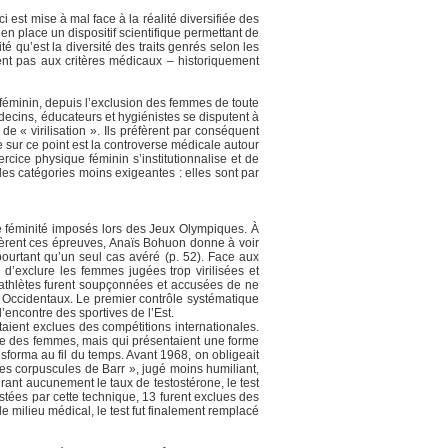
i est mise à mal face à la réalité diversifiée des
en place un dispositif scientifique permettant de
é qu’est la diversité des traits genrés selon les
ent pas aux critères médicaux – historiquement
t féminin, depuis l’exclusion des femmes de toute
édecins, éducateurs et hygiénistes se disputent à
 « virilisation ». Ils préfèrent par conséquent
nte sur ce point est la controverse médicale autour
rcice physique féminin s’institutionnalise et de
des catégories moins exigeantes : elles sont par
 de féminité imposés lors des Jeux Olympiques. À
sèrent ces épreuves, Anaïs Bohuon donne à voir
ourtant qu’un seul cas avéré (p. 52). Face aux
d’exclure les femmes jugées trop virilisées et
athlètes furent soupçonnées et accusées de ne
s Occidentaux. Le premier contrôle systématique
’encontre des sportives de l’Est.
taient exclues des compétitions internationales.
mme des femmes, mais qui présentaient une forme
forma au fil du temps. Avant 1968, on obligeait
des corpuscules de Barr », jugé moins humiliant,
nt aucunement le taux de testostérone, le test
stées par cette technique, 13 furent exclues des
e milieu médical, le test fut finalement remplacé