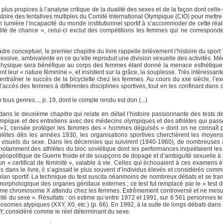
 plus propices à l’analyse critique de la dualité des sexes et de la façon dont celle-c
stoire des tentatives multiples du Comité International Olympique (CIO) pour mettre 
 lumière l’incapacité du monde institutionnel sportif à s’accommoder de cette réalit
alité de chance », celui-ci exclut des compétitions les femmes qui ne correspond
dre conceptuel, le premier chapitre du livre rappelle brièvement l’histoire du spor
ressive, ambivalente en ce qu’elle reproduit une division sexuelle des activités. M
on physique sera bénéfique au corps des femmes étant donné la menace esthétique de
tent leur « nature féminine », et insistent sur la grâce, la souplesse. Très intéressa
traîner le succès de la bicyclette chez les femmes. Au cours du xxe siècle, l’exe
 l’accès des femmes à différentes disciplines sportives, tout en les confinant dans 
 tous genres..., p. 19, dont le compte rendu est don (...)
 dans le deuxième chapitre qui relate en détail l’histoire passionnante des tests
mpique et des entretiens avec des médecins olympiques et des athlètes qui pas
e »1, censée protéger les femmes des « hommes déguisés » dont on ne connaît p
thlètes dès les années 1930, les organisations sportives cherchèrent les moyens 
isuels du sexe. Dans les décennies qui suivirent (1940-1960), de nombreuses 
notamment des athlètes du bloc soviétique dont les performances inquiètaient le
 géopolitique de Guerre froide et de soupçons de dopage et d’ambiguïté sexuelle à l
n « certificat de féminité », valable à vie. Celles qui échouaient à ces examens é
ans le livre, il s’agissait le plus souvent d’individus élevés et considérés co
lan sportif. La technique du test suscita néanmoins de nombreux débats et se trans
morphologique des organes génitaux externes ; ce test fut remplacé par le « test 
ème chromosome X attendu chez les femmes. Extrêmement controversé et ne mesura
rité du sexe ». Résultats : on estime qu’entre 1972 et 1991, sur 6 561 personnes te
somes atypiques (XXY, X0, etc.) (p. 66). En 1992, à la suite de longs débats dans l
, considéré comme le réel déterminant du sexe.