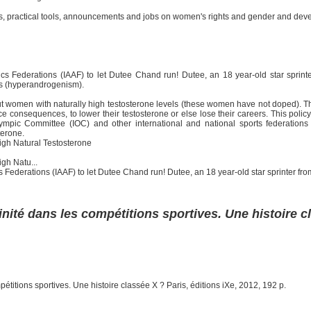
ysis, practical tools, announcements and jobs on women's rights and gender and dev
tics Federations (IAAF) to let Dutee Chand run! Dutee, an 18 year-old star sprinte
ls (hyperandrogenism).
t women with naturally high testosterone levels (these women have not doped). T
consequences, to lower their testosterone or else lose their careers. This policy i
mpic Committee (IOC) and other international and national sports federations i
terone.
igh Natural Testosterone
gh Natu...
s Federations (IAAF) to let Dutee Chand run! Dutee, an 18 year-old star sprinter from
nité dans les compétitions sportives. Une histoire c
titions sportives. Une histoire classée X ? Paris, éditions iXe, 2012, 192 p.