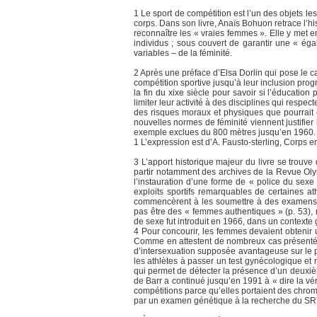
1 Le sport de compétition est l’un des objets les
corps. Dans son livre, Anaïs Bohuon retrace l’hi
reconnaître les « vraies femmes ». Elle y met en
individus ; sous couvert de garantir une « ég
variables – de la féminité.
2 Après une préface d’Elsa Dorlin qui pose le ca
compétition sportive jusqu’à leur inclusion prog
la fin du xixe siècle pour savoir si l’éducati
limiter leur activité à des disciplines qui respec
des risques moraux et physiques que pourrait en
nouvelles normes de féminité viennent justifier
exemple exclues du 800 mètres jusqu’en 1960.
1 L’expression est d’A. Fausto-sterling, Corps en
3 L’apport historique majeur du livre se trouve
partir notamment des archives de la Revue Oly
l’instauration d’une forme de « police du sex
exploits sportifs remarquables de certaines a
commencèrent à les soumettre à des examens v
pas être des « femmes authentiques » (p. 53), 
de sexe fut introduit en 1966, dans un contexte
4 Pour concourir, les femmes devaient obtenir u
Comme en attestent de nombreux cas présentés d
d’intersexuation supposée avantageuse sur le p
les athlètes à passer un test gynécologique et 
qui permet de détecter la présence d’un deuxi
de Barr a continué jusqu’en 1991 à « dire la vé
compétitions parce qu’elles portaient des chromo
par un examen génétique à la recherche du SRY