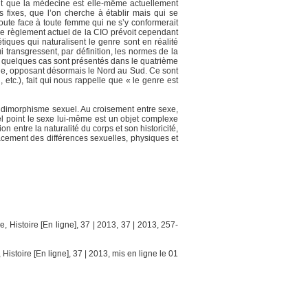
rant que la médecine est elle-même actuellement
 fixes, que l’on cherche à établir mais qui se
doute face à toute femme qui ne s’y conformerait
Le règlement actuel de la CIO prévoit cependant
ques qui naturalisent le genre sont en réalité
i transgressent, par définition, les normes de la
nt quelques cas sont présentés dans le quatrième
que, opposant désormais le Nord au Sud. Ce sont
tc.), fait qui nous rappelle que « le genre est
u dimorphisme sexuel. Au croisement entre sexe,
uel point le sexe lui-même est un objet complexe
on entre la naturalité du corps et son historicité,
ffacement des différences sexuelles, physiques et
 Histoire [En ligne], 37 | 2013, 37 | 2013, 257-
istoire [En ligne], 37 | 2013, mis en ligne le 01