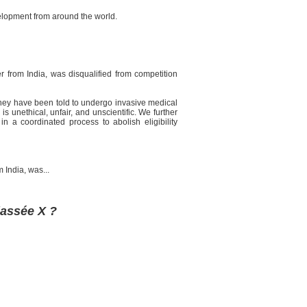
elopment from around the world.
r from India, was disqualified from competition
hey have been told to undergo invasive medical
s unethical, unfair, and unscientific. We further
n a coordinated process to abolish eligibility
 India, was...
lassée X ?