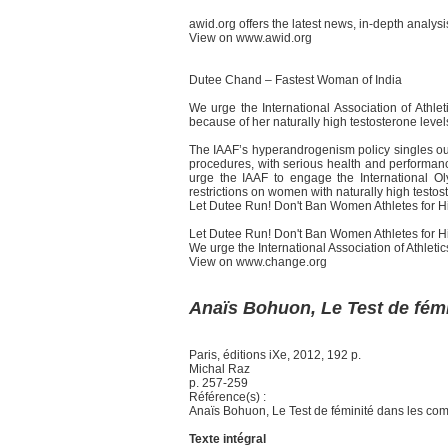
awid.org offers the latest news, in-depth anal
View on www.awid.org
Dutee Chand – Fastest Woman of India
We urge the International Association of Athle
because of her naturally high testosterone leve
The IAAF’s hyperandrogenism policy singles ou
procedures, with serious health and performance 
urge the IAAF to engage the International Oly
restrictions on women with naturally high testos
Let Dutee Run! Don't Ban Women Athletes for H
Let Dutee Run! Don't Ban Women Athletes for Hi
We urge the International Association of Athletic
View on www.change.org
Anaïs Bohuon, Le Test de fémi
Paris, éditions iXe, 2012, 192 p.
Michal Raz
p. 257-259
Référence(s) :
Anaïs Bohuon, Le Test de féminité dans les compé
Texte intégral