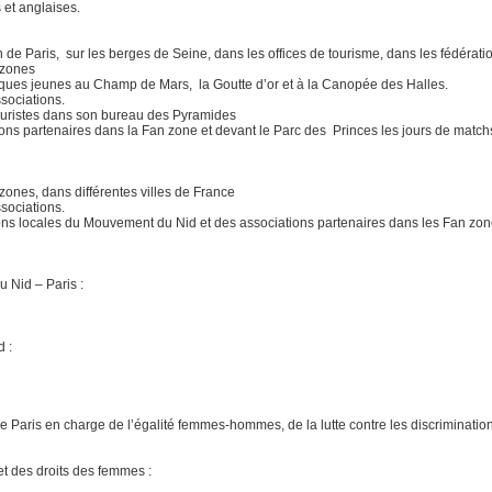
 et anglaises.
 de Paris, sur les berges de Seine, dans les offices de tourisme, dans les fédérat
an zones
sques jeunes au Champ de Mars, la Goutte d’or et à la Canopée des Halles.
sociations.
touristes dans son bureau des Pyramides
ons partenaires dans la Fan zone et devant le Parc des Princes les jours de match
 zones, dans différentes villes de France
sociations.
ons locales du Mouvement du Nid et des associations partenaires dans les Fan zone
 Nid – Paris :
 :
e Paris en charge de l’égalité femmes-hommes, de la lutte contre les discriminatio
et des droits des femmes :