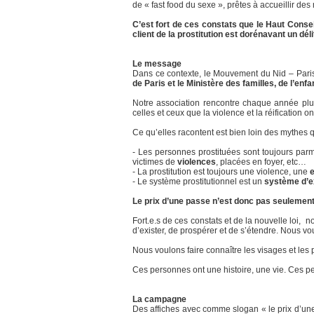
de « fast food du sexe », prêtes à accueillir des 
C’est fort de ces constats que le Haut Conse
client de la prostitution est dorénavant un dél
Le message
Dans ce contexte, le Mouvement du Nid – Paris
de Paris et le Ministère des familles, de l’en
Notre association rencontre chaque année plu
celles et ceux que la violence et la réification o
Ce qu’elles racontent est bien loin des mythes q
- Les personnes prostituées sont toujours par
victimes de
violences
, placées en foyer, etc…
- La prostitution est toujours une violence, une
e
- Le système prostitutionnel est un
système d’ex
Le prix d’une passe n’est donc pas seulement
Fort.e.s de ces constats et de la nouvelle loi, 
d’exister, de prospérer et de s’étendre. Nous v
Nous voulons faire connaître les visages et les
Ces personnes ont une histoire, une vie. Ces p
La campagne
Des affiches avec comme slogan « le prix d’une 