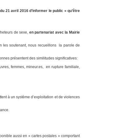
 21 avril 2016 d’informer le public « qu’être
cheteurs de sexe,
en partenariat avec la Mairie
 les soutenant, nous recueillons la parole de
onnes présentent des similitudes significatives:
uvres, femmes, mineur.es, en rupture familiale,
ent à un système d’exploitation et de violences
rance.
sponible aussi en « cartes postales » comportant