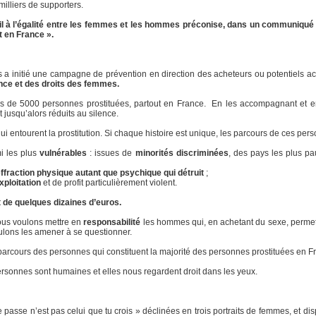
milliers de supporters.
il à l’égalité entre les femmes et les hommes préconise, dans un communiqué du
it en France ».
 a initié une campagne de prévention en direction des acheteurs ou potentiels a
fance et des droits des femmes.
s de 5000 personnes prostituées, partout en France. En les accompagnant et en
nt jusqu’alors réduits au silence.
ui entourent la prostitution. Si chaque histoire est unique, les parcours de ces pers
mi les plus
vulnérables
: issues de
minorités discriminées
, des pays les plus pa
ffraction physique autant que psychique qui détruit
;
ploitation
et de profit particulièrement violent.
 de quelques dizaines d’euros.
nous voulons mettre en
responsabilité
les hommes qui, en achetant du sexe, permett
oulons les amener à se questionner.
 parcours des personnes qui constituent la majorité des personnes prostituées en F
ersonnes sont humaines et elles nous regardent droit dans les yeux.
passe n’est pas celui que tu crois » déclinées en trois portraits de femmes, et di