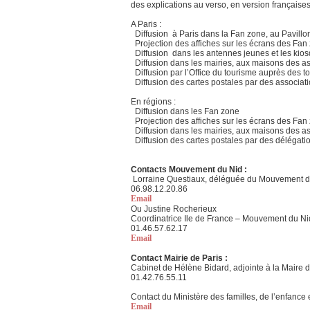
des explications au verso, en version françaises
A Paris :
Diffusion à Paris dans la Fan zone, au Pavillon
Projection des affiches sur les écrans des F
Diffusion dans les antennes jeunes et les kio
Diffusion dans les mairies, aux maisons des as
Diffusion par l’Office du tourisme auprès des 
Diffusion des cartes postales par des associati
En régions :
Diffusion dans les Fan zone
Projection des affiches sur les écrans des Fan
Diffusion dans les mairies, aux maisons des as
Diffusion des cartes postales par des délégati
Contacts Mouvement du Nid :
Lorraine Questiaux, déléguée du Mouvement du
06.98.12.20.86
Email
Ou Justine Rocherieux
Coordinatrice Ile de France – Mouvement du Nid
01.46.57.62.17
Email
Contact Mairie de Paris :
Cabinet de Hélène Bidard, adjointe à la Maire d
01.42.76.55.11
Contact du Ministère des familles, de l’enfance 
Email