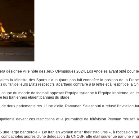
ra désignée ville hôte des Jeux Olympiques 2024, Los Angeles ayant opté pour l
aires la Ministre des Sports n'a toujours pas fait connaître la position de la Fran
u fait de leurs Etats respectifs, apartheid contraire à la lettre et à l'esprit de la 
 la coupe du monde de football opposait l'équipe syrienne à l'équipe iranienne, en Ir
ue les Iraniennes étaient bannies du stade.
ur de deux parlementaires. L'une d'elle, Parvaneh Salashouri a refusé l'invitation 
mpatiente devant ces restrictions et le journaliste de télévision Peyman Yousefi 
 une large banderole « Let Iranian women enter their stadiums », à l'occasion de l
es compatriotes auprès d'une délégation du CNOSF. Elle était soutenue par une ving