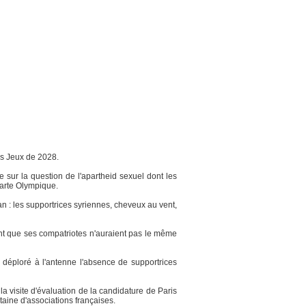
es Jeux de 2028.
ce sur la question de l'apartheid sexuel dont les
Charte Olympique.
an : les supportrices syriennes, cheveux au vent,
tant que ses compatriotes n'auraient pas le même
a déploré à l'antenne l'absence de supportrices
a visite d'évaluation de la candidature de Paris
taine d'associations françaises.