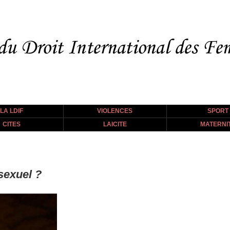
LA LDIF
VIOLENCES
SPORT
CITES
LAICITE
MATERNI
 sexuel ?