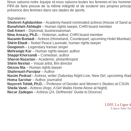
Nous saluons notre équipe et nous saluons toutes les femmes et les hommes
FIFA de faire preuve de la même intégrité et de soutenir ses propres principe
présence des femmes dans ses stades de sports.
Signataires :
Shohreh Aghdashloo
– Academy Award-nominated actress (House of Sand an
Banafsheh Akhlaghi
– Human rights lawyer, CHRI board member
Goli Ameri
– Diplomat, businesswoman
Nina Ansary, Ph.D.
– Historian, author, CHRI board member
Nazanin Boniadi
– Actress (Homeland, Counterpart, upcoming Hotel Mumbai),
Shirin Ebadi
– Nobel Peace Laureate, human rights lawyer
Googoosh
– Legendary Iranian singer
Mehrangiz Kar
– Human rights lawyer, author
Shappi Khorsandi
– Comedian, author
Sharon Nazarian
– Academic, philanthropist
Shirin Neshat
– Visual artist, film director
Gissou Nia
– Human rights lawyer
Shahrnush Parsipur
– Author
Nasim Pedrad
– Actress, writer (Saturday Night Live, New Girl, upcoming Ala
Homa Sarshar
– Author, journalist
Nayereh Tohidi, Ph.D.
– Professor of Gender and Women’s Studies at CSUN
Sheila Vand
– Actress (Argo, A Girl Walks Home Alone at Night)
Necar Zadegan
– Actress (24, Girlfriends’ Guide to Divorce)
LDIF, La Ligue d
6 place Saint G