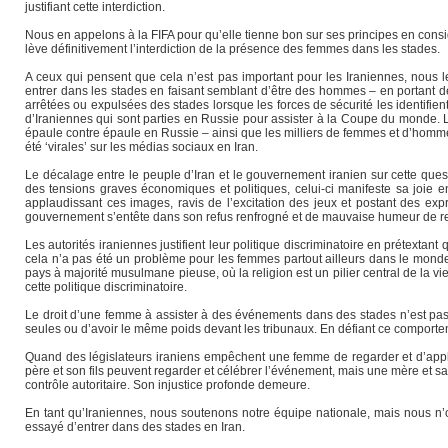
justifiant cette interdiction.
Nous en appelons à la FIFA pour qu’elle tienne bon sur ses principes en consi
lève définitivement l’interdiction de la présence des femmes dans les stades.
A ceux qui pensent que cela n’est pas important pour les Iraniennes, nou
entrer dans les stades en faisant semblant d’être des hommes – en portan
arrêtées ou expulsées des stades lorsque les forces de sécurité les identi
d’Iraniennes qui sont parties en Russie pour assister à la Coupe du monde.
épaule contre épaule en Russie – ainsi que les milliers de femmes et d’homm
été ‘virales’ sur les médias sociaux en Iran.
Le décalage entre le peuple d’Iran et le gouvernement iranien sur cette quest
des tensions graves économiques et politiques, celui-ci manifeste sa joie 
applaudissant ces images, ravis de l’excitation des jeux et postant des exp
gouvernement s’entête dans son refus renfrogné et de mauvaise humeur de re
Les autorités iraniennes justifient leur politique discriminatoire en prétexta
cela n’a pas été un problème pour les femmes partout ailleurs dans le monde.
pays à majorité musulmane pieuse, où la religion est un pilier central de la vie
cette politique discriminatoire.
Le droit d’une femme à assister à des événements dans des stades n’est pas 
seules ou d’avoir le même poids devant les tribunaux. En défiant ce comporteme
Quand des législateurs iraniens empêchent une femme de regarder et d’applau
père et son fils peuvent regarder et célébrer l’événement, mais une mère et sa f
contrôle autoritaire. Son injustice profonde demeure.
En tant qu’Iraniennes, nous soutenons notre équipe nationale, mais nous n’
essayé d’entrer dans des stades en Iran.